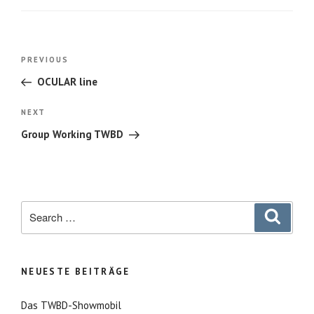
Beitragsnavigation
Previous
PREVIOUS
Post
OCULAR line
Next
NEXT
Post
Group Working TWBD
Search
Search
for:
NEUESTE BEITRÄGE
Das TWBD-Showmobil